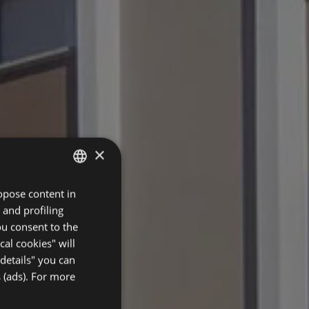
×
ropose content in
ITALIAN
 and profiling
ENGLISH
ou consent to the
GERMAN
cal cookies" will
details" you can
FRENCH
 (ads). For more