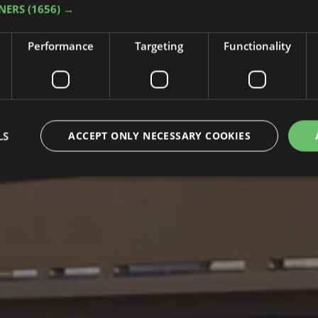
NERS
(1656) →
Performance
Targeting
Functionality
LS
ACCEPT ONLY NECESSARY COOKIES
Strictly necessary
Performance
Targeting
Functionality
Unclassifie
okies allow core website functionality such as user login and account management. Th
 strictly necessary cookies.
Provider / Domain
Expiration
Description
.hotelolympicmisano.com
55
Questo cookie è associato ai siti c
seconds
Tag Manager per caricare altri scrip
pagina. Laddove viene utilizzato, 
considerato come strettamente ne