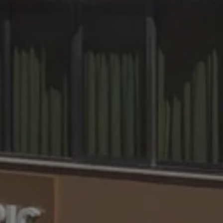
ero non funzionare
è un numero univoco
 un account Google
iutare con la
chi Cross-Site
servizio Cookie-
nze di consenso sui
che il banner dei
oni correttamente.
kie necessario
ito allo scopo di
Description
rodotti pubblicitari
e Universal
rze parti
ivo del servizio di
gle. Questo cookie
ci assegnando un
tificatore del
 in un sito e
 sessioni e campagne
nisce informazioni
siasi pubblicità che