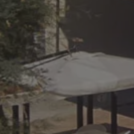
_ga_98FWSF5QEH
IDE
Google L
.doublecl
_ga_6E9RCB9LJ9
_ttp
_gid
_gat_UA-
62607731-2