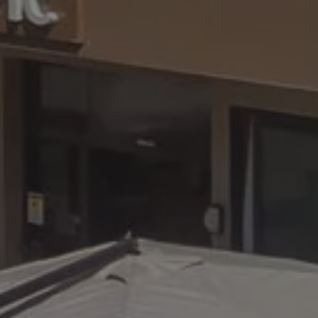
re il sito Web.
alytics per
nisce informazioni
siasi pubblicità che
alytics per
re il sito Web.
e l'interazione e il
lisi delle
informazioni
za dell'utente e
tics. Memorizza e
visitata e viene
visualizzazioni di
stato da Google
e contiene il
o del sito Web a cui
 che viene utilizzato
a Google su siti Web