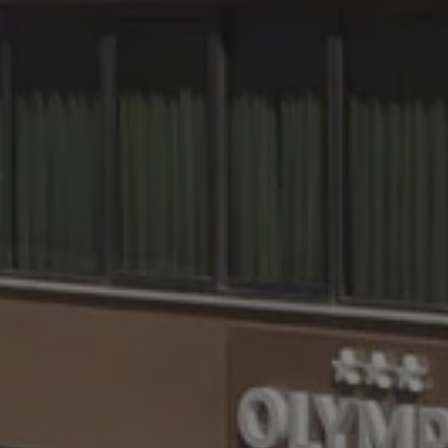
senza di esso, altri script potrebb
correttamente. La fine del nome 
che è anche un identificatore per
Analytics associato.
www.hotelolympicmisano.com
1 hour 59
Questo cookie è stato scritto per a
minutes
sicurezza del sito a prevenire attac
Request Forgery.
nt
4 weeks 2
Questo cookie viene utilizzato dal 
CookieScript
days
Script.com per ricordare le prefere
.hotelolympicmisano.com
cookie dei visitatori. È necessario 
cookie di Cookie-Script.com funzi
5 months
Google reCAPTCHA imposta un coo
Google LLC
4 weeks
(_GRECAPTCHA) quando viene esegu
www.google.com
fornire la sua analisi dei rischi.
Provider / Domain
Expiration
 / Domain
Provider / Domain
Expiration
Expiration
Description
Description
ession
www.hotelolympicmisano.com
1 hour 59 minutes
2 months
1 year 1
Utilizzato da Facebook per fornire una serie di p
Questo nome di cookie è associato a Googl
tform Inc.
Google LLC
www.hotelolympicmisano.com
Session
4 weeks
month
come offerte in tempo reale da inserzionisti di te
Analytics, che è un aggiornamento significat
ympicmisano.com
.hotelolympicmisano.com
analisi più comunemente utilizzato da Goo
www.hotelolympicmisano.com
viene utilizzato per distinguere utenti uni
Session
elolympicmisano.com
1 month 4
numero generato in modo casuale come iden
weeks
cliente. È incluso in ogni richiesta di pagina
utilizzato per calcolare i dati di visitatori,
2 months
Questo cookie è impostato da Doubleclick e for
LC
per i rapporti di analisi dei siti.
4 weeks
su come l'utente finale utilizza il sito Web e qual
ympicmisano.com