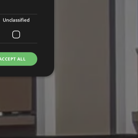
Unclassified
ACCEPT ALL
d
e website cannot be
he utilizzano Google
t e codice in una
può essere
cessario poiché