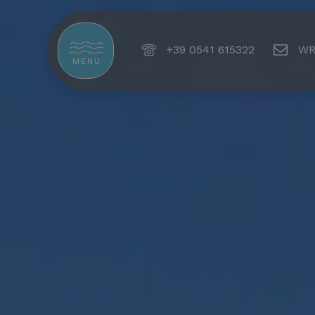
+39 0541 615322
WR
MENU