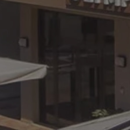
l'utente finale potrebbe aver visto prima di visita
.hotelolympicmisano.com
1 year 1
Questo cookie viene utilizzato da Google An
month
mantenere lo stato della sessione.
1 year
Questo cookie è impostato da Doubleclick e for
LC
su come l'utente finale utilizza il sito Web e qual
ick.net
.hotelolympicmisano.com
1 year 1
Questo cookie viene utilizzato da Google An
l'utente finale potrebbe aver visto prima di visita
month
mantenere lo stato della sessione.
.tiktok.com
2 months
Questo cookie viene utilizzato per monitorar
4 weeks
comportamento dell'utente sul sito per l'ana
prestazioni e dell'utilizzo del sito. Queste 
vengono utilizzate per migliorare l'esperien
ottimizzare la funzionalità del sito.
1 day
Questo cookie è impostato da Google Analy
Google LLC
aggiorna un valore univoco per ogni pagina 
.hotelolympicmisano.com
utilizzato per contare e tenere traccia delle 
pagina.
.hotelolympicmisano.com
59
Si tratta di un cookie di tipo pattern impo
seconds
Analytics, in cui l'elemento pattern sul nom
numero identificativo univoco dell'account 
si riferisce. È una variazione del cookie _gat
per limitare la quantità di dati registrati d
ad alto volume di traffico.