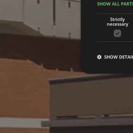
SHOW ALL PART
Strictly
necessary
SHOW DETAI
Strictly necessary co
used properly without
Name
_dc_gtm_UA-
62607731-2