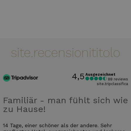
site.recensionititolo
4,5
Ausgezeichnet
88 reviews
site.tripclassifica
Familiär - man fühlt sich wie
zu Hause!
14 Tage, einer schöner als der andere. Sehr
S