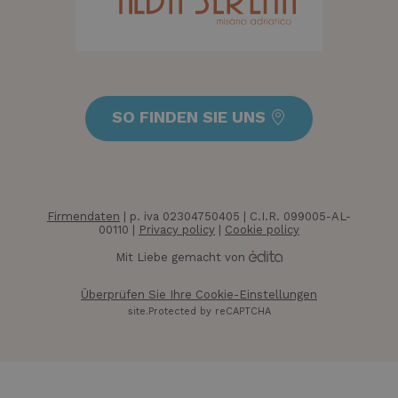
SO FINDEN SIE UNS
Firmendaten
| p. iva 02304750405 | C.I.R. 099005-AL-
00110 |
Privacy policy
|
Cookie policy
Mit Liebe gemacht von
Überprüfen Sie Ihre Cookie-Einstellungen
XSRF-TOKEN
www.hotelolympicmisano.com
1 Stunde
site.Protected by reCAPTCHA
Minut