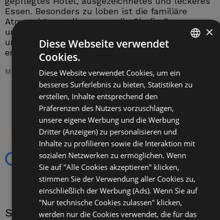
gepflegtes Hotel, ausgezeichnetes und leckeres
S
Essen. Besonders zu loben ist die familiäre
m
Atmosphäre - allen voran die Chefin Rosanna
m
×
und ihr gesamtes Team im Hotel. Freundlichkeit
e
und Hilfsbereitschaft stehen in allen Lagen an
F
Diese Webseite verwendet
erster Stelle. Da kommt man gerne wieder!
v
Cookies.
ITALIAN
a
Monika S - 05/09/2016
Diese Website verwendet Cookies, um ein
ENGLISH
R
besseres Surferlebnis zu bieten, Statistiken zu
GERMAN
erstellen, Inhalte entsprechend den
Präferenzen des Nutzers vorzuschlagen,
FRENCH
unsere eigene Werbung und die Werbung
Dritter (Anzeigen) zu personalisieren und
Inhalte zu profilieren sowie die Interaktion mit
4,7
Ausgezeichnet
sozialen Netzwerken zu ermöglichen. Wenn
Sie auf "Alle Cookies akzeptieren" klicken,
83 reviews
stimmen Sie der Verwendung aller Cookies zu,
einschließlich der Werbung (Ads). Wenn Sie auf
"Nur technische Cookies zulassen" klicken,
site.riepilogo_google_recensi
werden nur die Cookies verwendet, die für das