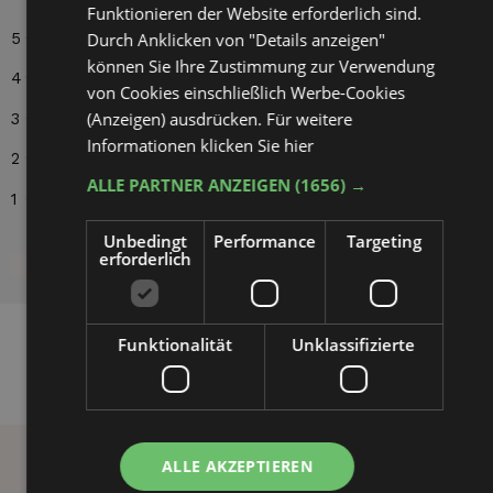
Funktionieren der Website erforderlich sind.
5
78%
Durch Anklicken von "Details anzeigen"
können Sie Ihre Zustimmung zur Verwendung
4
18%
von Cookies einschließlich Werbe-Cookies
(Anzeigen) ausdrücken. Für weitere
3
1%
Informationen
klicken Sie hier
2
1%
ALLE PARTNER ANZEIGEN
(1656) →
1
2%
Unbedingt
Performance
Targeting
erforderlich
Alle Rezensionen lesen
Funktionalität
Unklassifizierte
ALLE AKZEPTIEREN