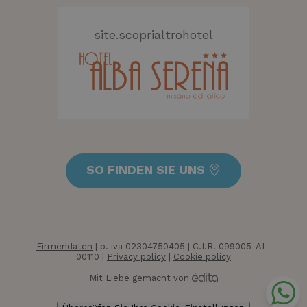
Unbedingt erforderliche Cookies ermöglichen
wesentliche Kernfunktionen der Website wie die
site.scoprialtrohotel
Benutzeranmeldung und die Kontoverwaltung.
Ohne die unbedingt erforderlichen Cookies kann die
Website nicht ordnungsgemäß verwendet werden.
Name
Anbieter / Domäne
Ablaufda
_dc_gtm_UA-
.hotelolympicmisano.com
55 Sekun
62607731-2
SO FINDEN SIE UNS
Firmendaten
| p. iva 02304750405 | C.I.R. 099005-AL-
00110 |
Privacy policy
|
Cookie policy
Mit Liebe gemacht von