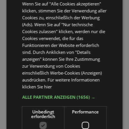
Wenn Sie auf "Alle Cookies akzeptieren"
Zimmer 1
klicken, stimmen Sie der Verwendung aller
Cookies zu, einschließlich der Werbung
(Ads). Wenn Sie auf "Nur technische
Cookies zulassen" klicken, werden nur die
Cookies verwendet, die für das
Funktionieren der Website erforderlich
sind. Durch Anklicken von "Details
anzeigen" können Sie Ihre Zustimmung
zur Verwendung von Cookies
Ich erkenne die Datenschutzerklärung an
Ich
einschließlich Werbe-Cookies (Anzeigen)
willige in die Verarbeitung meiner personenbezogenen
ausdrücken. Für weitere Informationen
Daten im Rahmen der Bestimmungen des
Datenschutzgesetzes ein.
klicken Sie hier
Newsletter - Bleiben Sie In Verbindung Mit Uns
J'ai lu la politique de confidentialité et j'accepte le
ALLE PARTNER ANZEIGEN
(1656) →
traitement des données personnelles.
Unbedingt
Performance
ANFRAGE SENDEN
erforderlich